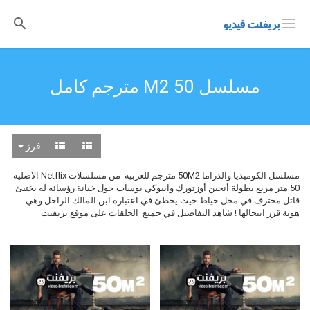
بريفنت فيديو
مسلسل 50 M2 مترجم كامل
فرز
مسلسل الكوميديا والدراما 50M2 مترجم للعربية من مسلسلات Netflix الاصلية
50 متر مربع بطولة أنجين أوزتورك وايبوكي بوسات حول خيانة رؤسائه له يختبئ
قاتل محترف في محل خياط حيث يخطئ في اعتباره ابن المالك الراحل وهي
هوية قرر انتحالها ! شاهد التفاصيل في جميع الحلقات على موقع بريفنت