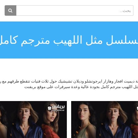
سلسل مثل اللهيب مترجم كامل
ل اللهيب Alev Alev مترجم للعربية بطولة ديميت افجار وهازار ايرجوتشلو وديلان تشيشيك حول ثلاث فتيات ت
مثل اللهيب مترجم كامل بجودة عالية وعدة سيرفرات على موقع بريفنت