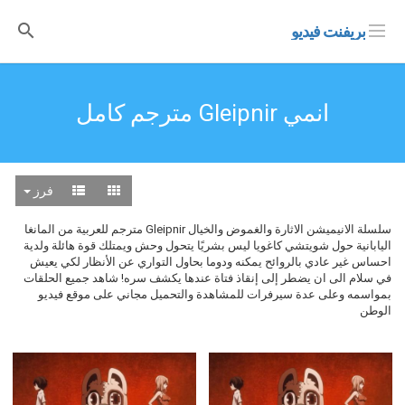
بريفنت فيديو
انمي Gleipnir مترجم كامل
فرز
سلسلة الانيميشن الاثارة والغموض والخيال Gleipnir مترجم للعربية من المانغا
اليابانية حول شويتشي كاغويا ليس بشريًا يتحول وحش ويمتلك قوة هائلة ولدية
احساس غير عادي بالروائح يمكنه ودوما بحاول التواري عن الأنظار لكي يعيش
في سلام الى ان يضطر إلى إنقاذ فتاة عندها يكشف سره! شاهد جميع الحلقات
بمواسمه وعلى عدة سيرفرات للمشاهدة والتحميل مجاني على موقع فيديو
الوطن