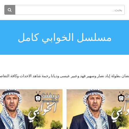
مسلسل الخوابي كامل
ضان بطولة إياد نصار وسهير فهد وعبير عيسى وديانا رحمة شاهد الاحداث وكافة الت